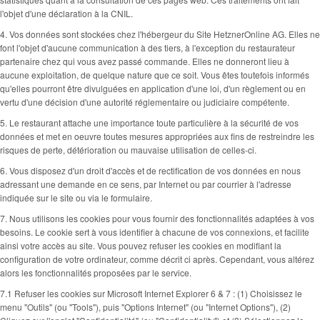
l'objet d'une déclaration à la CNIL.
4. Vos données sont stockées chez l'hébergeur du Site HetznerOnline AG. Elles ne
font l'objet d'aucune communication à des tiers, à l'exception du restaurateur
partenaire chez qui vous avez passé commande. Elles ne donneront lieu à
aucune exploitation, de quelque nature que ce soit. Vous êtes toutefois informés
qu'elles pourront être divulguées en application d'une loi, d'un règlement ou en
vertu d'une décision d'une autorité réglementaire ou judiciaire compétente.
5. Le restaurant attache une importance toute particulière à la sécurité de vos
données et met en oeuvre toutes mesures appropriées aux fins de restreindre les
risques de perte, détérioration ou mauvaise utilisation de celles-ci.
6. Vous disposez d'un droit d'accès et de rectification de vos données en nous
adressant une demande en ce sens, par Internet ou par courrier à l'adresse
indiquée sur le site ou via le formulaire.
7. Nous utilisons les cookies pour vous fournir des fonctionnalités adaptées à vos
besoins. Le cookie sert à vous identifier à chacune de vos connexions, et facilite
ainsi votre accès au site. Vous pouvez refuser les cookies en modifiant la
configuration de votre ordinateur, comme décrit ci après. Cependant, vous altérez
alors les fonctionnalités proposées par le service.
7.1 Refuser les cookies sur Microsoft Internet Explorer 6 & 7 : (1) Choisissez le
menu "Outils" (ou "Tools"), puis "Options Internet" (ou "Internet Options"), (2)